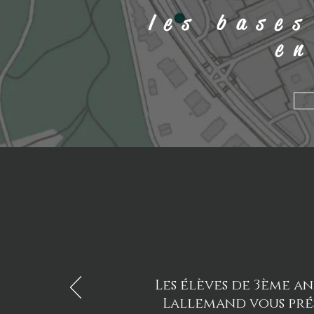
les bases
en
Les élèves de 3ème a
Lallemand vous pré