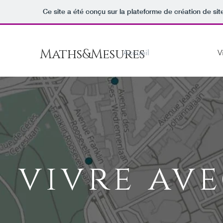
Ce site a été conçu sur la plateforme de création de sit
Maths&Mesures
Accueil
V
vivre ave